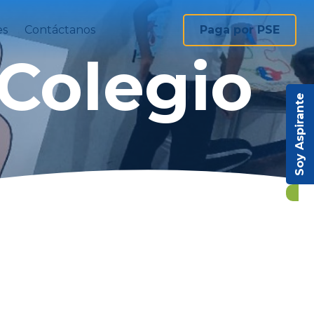
es
Contáctanos
Paga por PSE
 Colegio
Soy Aspirante